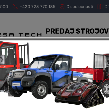
17:00
+420 723 770 185
O spoločnosti
Dí
PREDAJ STROJOV
Kompletný servis a 
 BENESA TECH predáva a ponúka servis nasledujúci
MULTIONE
NEGRI BIO
T
CNF - T70