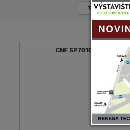
T45
T5
CNF SP701C T70.1.1 SAD