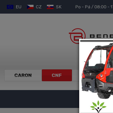
EU
CZ
SK
Po - Pá / 08:00 - 
Spoločnosť
CARON
CNF
GYRU-STAR