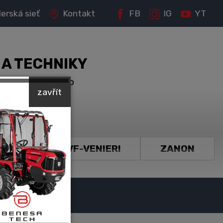
lerská sieť
Kontakt
FB
IG
YT
 A TECHNIKY
príslušenstvo
zavřít
ch značiek:
WINCA
VF-VENIERI
ZANON