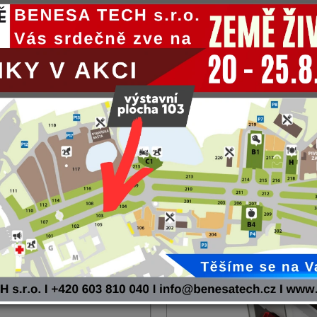
0
T70
T95
T150
A FILTRŮ