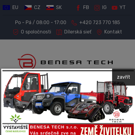
EU
CZ
SK
FB
IG
YT
Po - Pá / 08:00 - 17:00
+420 723 770 185
O spoločnosti
Dílerská sieť
Kontakt
zavřít
PREDAJ STROJOV A TECHNIKY
Kompletný servis a príslušenstvo
Spoločnosť BENESA TECH predáva a ponúka servis
nasledujúcich značiek: