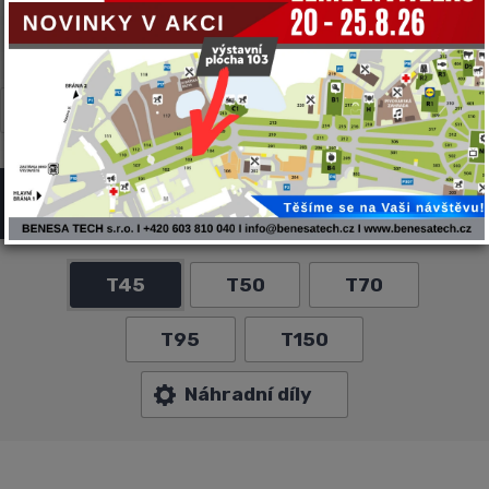
CARON
CNF
GYRU-STAR
MULTIONE
NEGRI BIO
TWINCA
VF-VENIERI
ZANON
Profesionálne sklápače CNF
T45
T50
T70
T95
T150
Náhradní díly