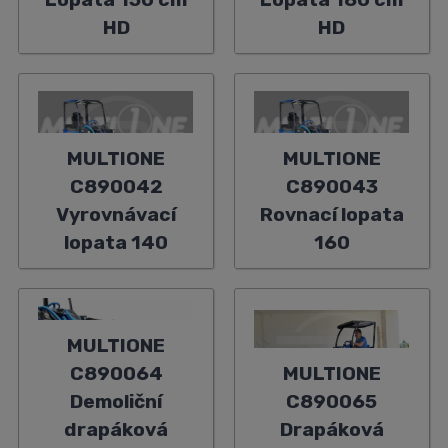
HD
HD
MULTIONE
MULTIONE
C890042
C890043
Vyrovnávací
Rovnací lopata
lopata 140
160
MULTIONE
C890064
MULTIONE
Demoliční
C890065
drapáková
Drapáková