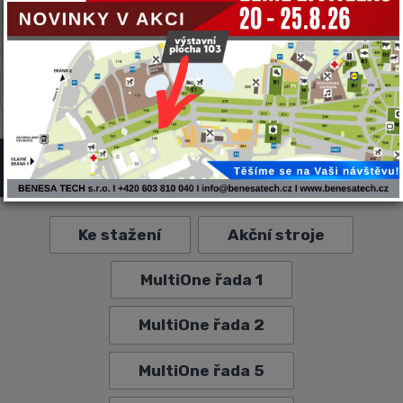
CARON
CNF
GYRU-STAR
MULTIONE
NEGRI BIO
TWINCA
VF-VENIERI
ZANON
MULTIONE - Příslušenství
Ke stažení
Akční stroje
MultiOne řada 1
MultiOne řada 2
MultiOne řada 5