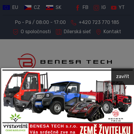
EU
CZ
SK
FB
IG
YT
Po - Pá / 08:00 - 17:00
+420 723 770 185
O spoločnosti
Dílerská sieť
Kontakt
zavřít
PREDAJ STROJOV A TECHNIKY
Kompletný servis a príslušenstvo
Spoločnosť BENESA TECH predáva a ponúka servis
nasledujúcich značiek: