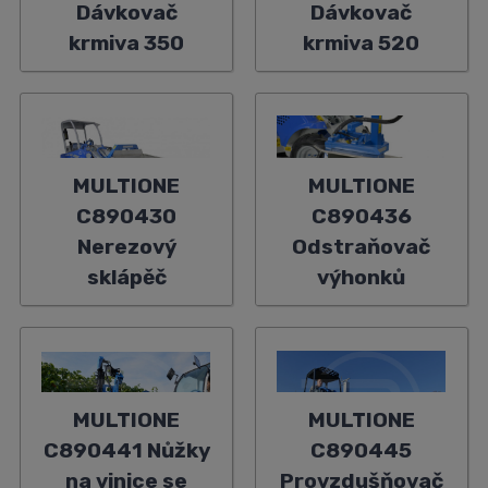
Dávkovač
Dávkovač
krmiva 350
krmiva 520
MULTIONE
MULTIONE
C890430
C890436
Nerezový
Odstraňovač
sklápěč
výhonků
MULTIONE
MULTIONE
C890441 Nůžky
C890445
na vinice se
Provzdušňovač