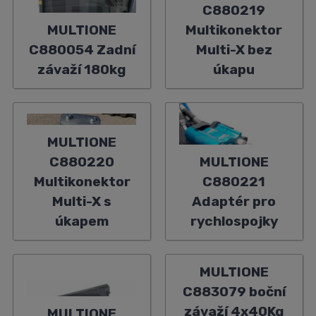
C880219
MULTIONE
Multikonektor
C880054 Zadní
Multi-X bez
závaží 180kg
úkapu
MULTIONE
C880220
MULTIONE
Multikonektor
C880221
Multi-X s
Adaptér pro
úkapem
rychlospojky
MULTIONE
C883079 boční
závaží 4x40Kg
MULTIONE