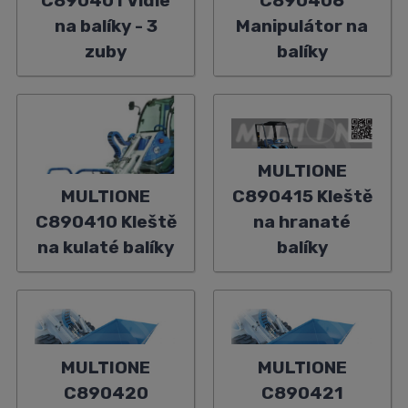
C890401 Vidle
C890406
na balíky - 3
Manipulátor na
zuby
balíky
MULTIONE
MULTIONE
C890415 Kleště
C890410 Kleště
na hranaté
na kulaté balíky
balíky
MULTIONE
MULTIONE
C890420
C890421