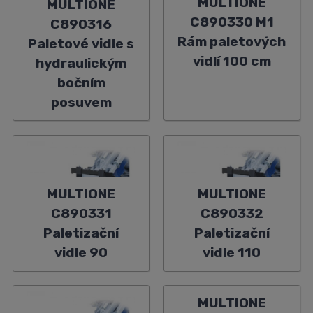
MULTIONE
MULTIONE
C890330 M1
C890316
Rám paletových
Paletové vidle s
vidlí 100 cm
hydraulickým
bočním
posuvem
MULTIONE
MULTIONE
C890331
C890332
Paletizační
Paletizační
vidle 90
vidle 110
MULTIONE