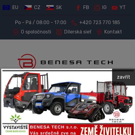
EU
CZ
SK
FB
IG
YT
Po - Pá / 08:00 - 17:00
+420 723 770 185
O spoločnosti
Dílerská sieť
Kontakt
zavřít
PREDAJ STROJOV A TECHNIKY
Kompletný servis a príslušenstvo
Spoločnosť BENESA TECH predáva a ponúka servis
nasledujúcich značiek: