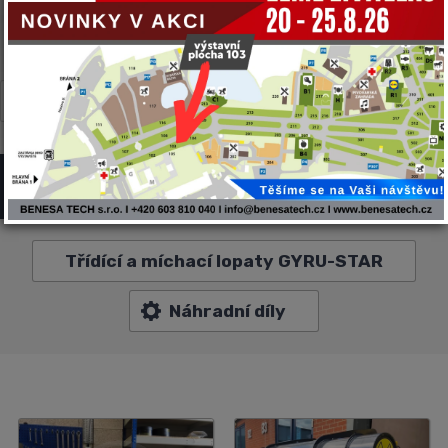
CARON
CNF
GYRU-STAR
MULTIONE
NEGRI BIO
TWINCA
VF-VENIERI
ZANON
Triediace lopaty GYRU-STAR
Třídící a míchací lopaty GYRU-STAR
Náhradní díly