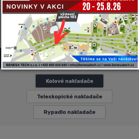
CARON
CNF
GYRU-STAR
MULTIONE
NEGRI BIO
TWINCA
VF-VENIERI
ZANON
Kĺbové nakladače VF-VENIERI
Kolové nakladače
Teleskopické nakladače
Rypadlo nakladače