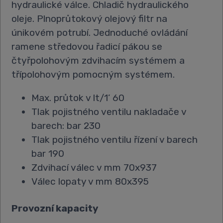
hydraulické válce. Chladič hydraulického
oleje. Plnoprůtokový olejový filtr na
únikovém potrubí. Jednoduché ovládání
ramene středovou řadicí pákou se
čtyřpolohovým zdvihacím systémem a
třípolohovým pomocným systémem.
Max. průtok v lt/1’ 60
Tlak pojistného ventilu nakladače v
barech: bar 230
Tlak pojistného ventilu řízení v barech
bar 190
Zdvihací válec v mm 70x937
Válec lopaty v mm 80x395
Provozní kapacity