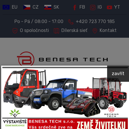
EU
CZ
SK
FB
IG
YT
Po - Pá / 08:00 - 17:00
+420 723 770 185
O spoločnosti
Dílerská sieť
Kontakt
zavřít
PREDAJ STROJOV A TECHNIKY
Kompletný servis a príslušenstvo
Spoločnosť BENESA TECH predáva a ponúka servis
nasledujúcich značiek: