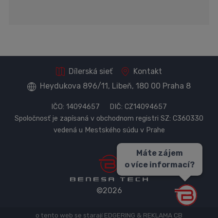
Dílerská sieť
Kontakt
Heydukova 896/11, Libeň, 180 00 Praha 8
IČO: 14094657 DIČ: CZ14094657
Spoločnosť je zapísaná v obchodnom registri SZ: C360330
vedená u Mestského súdu v Prahe
Máte zájem
o více informací?
©2026
B
o tento web se starají
EDGERING
&
REKLAMA CB