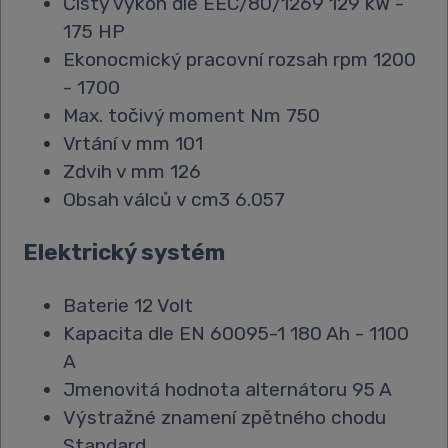
Čistý výkon dle EEC/80/1269 129 kW -
175 HP
Ekonocmický pracovní rozsah rpm 1200
- 1700
Max. točivý moment Nm 750
Vrtání v mm 101
Zdvih v mm 126
Obsah válců v cm3 6.057
Elektrický systém
Baterie 12 Volt
Kapacita dle EN 60095-1 180 Ah - 1100
A
Jmenovitá hodnota alternátoru 95 A
Výstražné znamení zpětného chodu
Standard