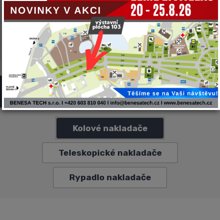
CARON
CNF
GYRU-STAR
MULTIONE
NEGRI BIO
TWINCA
VF-VENIERI
ZANON
Kĺbové nakladače VF-VENIERI
Kolové nakladače
Teleskopické nakladače
Rypadlo nakladače