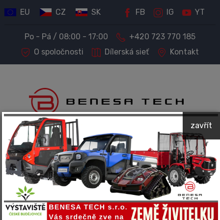
EU
CZ
SK
FB
IG
YT
Po - Pá / 08:00 - 17:00
+420 723 770 185
O spoločnosti
Dílerská sieť
Kontakt
zavřít
PREDAJ STROJOV A TECHNIKY
Kompletný servis a príslušenstvo
Spoločnosť BENESA TECH predáva a ponúka servis
nasledujúcich značiek: