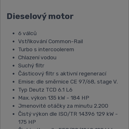
Dieselový motor
6 válců
Vstřikování Common-Rail
Turbo s intercoolerem
Chlazení vodou
Suchý filtr
Částicový filtr s aktivní regenerací
Emise: dle směrnice CE 97/68, stage V.
Typ Deutz TCD 6.1 L6
Max. výkon 135 kW - 184 HP
Jmenovité otáčky za minutu 2.200
Čistý výkon dle ISO/TR 14396 129 kW -
175 HP