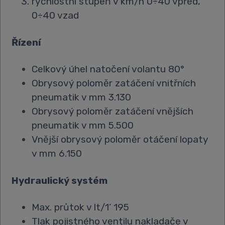
rychlostní stupeň v km/h 0÷40 vpřed,
0÷40 vzad
Řízení
Celkový úhel natočení volantu 80°
Obrysový poloměr zatáčení vnitřních
pneumatik v mm 3.130
Obrysový poloměr zatáčení vnějších
pneumatik v mm 5.500
Vnější obrysový poloměr otáčení lopaty
v mm 6.150
Hydraulický systém
Max. průtok v lt/1’ 195
Tlak pojistného ventilu nakladače v